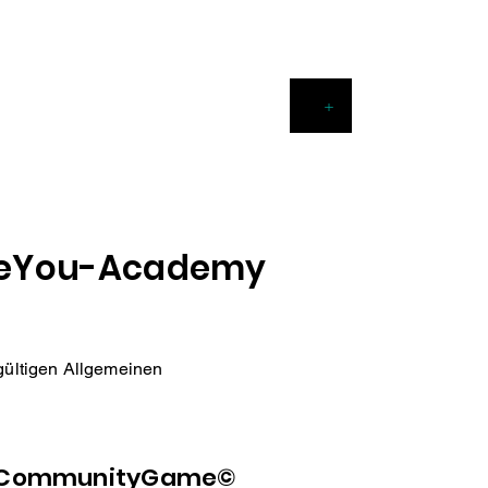
+
EVENTS
CONTACT
rueYou-Academy
 gültigen Allgemeinen
balCommunityGame©