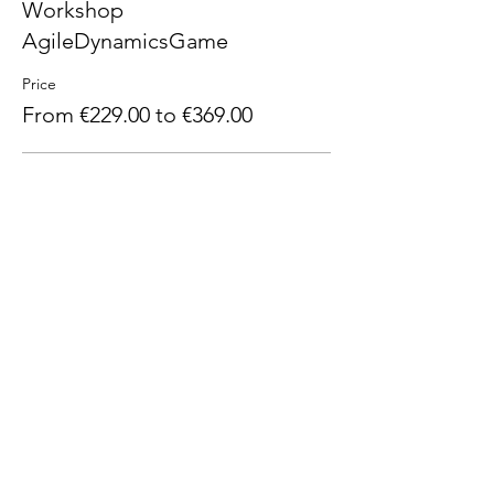
Workshop
AgileDynamicsGame
Price
From €229.00 to €369.00
Mitarbeiter Unternehmen
€369.00
+€70.11 MwSt.
Freie Berufe/NGO
€229.00
+€43.51 MwSt.
Total
€0.00